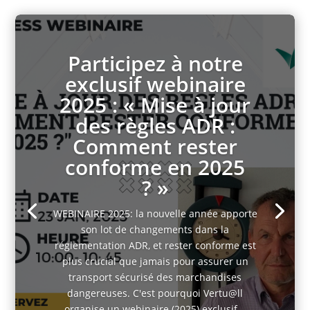
Participez à notre
exclusif webinaire
2025 : « Mise à jour
des règles ADR :
Comment rester
conforme en 2025
? »
WEBINAIRE 2025: la nouvelle année apporte
son lot de changements dans la
réglementation ADR, et rester conforme est
plus crucial que jamais pour assurer un
transport sécurisé des marchandises
dangereuses. C'est pourquoi Vertu@ll
organise un webinaire (2025) exclusif...