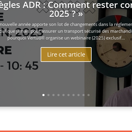
règles ADR : Comment rester c
2025 ? »
nouvelle année apporte son lot de changements dans la réglement
cial que jamais pour assurer un transport sécurisé des marchandi
pourquoi Vertu@ll organise un webinaire (2025) exclusif...
Lire cet article