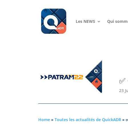
Les NEWS
Qui somme
✅ 
23 J
Home
»
Toutes les actualités de QuickADR
»